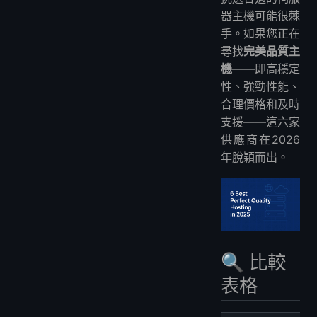
1️⃣ LightNode
器主機可能很棘
2️⃣ Kamatera
手。如果您正在
3️⃣ Vultr
尋找
完美品質主
4️⃣ Hetzner
機
——即高穩定
5️⃣ Cloudzy
性、強勁性能、
合理價格和及時
6️⃣ Hostinger
支援——這六家
❓ 常見問題
供應商在2026
哪家伺服器主機最好？
年脫穎而出。
什麼是完美品質主機(PQ Hosting)？
按小時計費比按月更好嗎？
這些主機可用於遊戲或代理嗎？
哪些供應商支援加密貨幣支付？
有提供免費試用的供應商嗎？
🔍 比較
表格