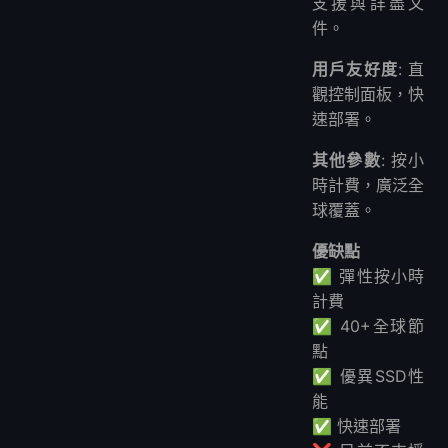
支援與詳盡文
件。
用戶友好度
: 直
觀控制面板，快
速部署。
其他參數
: 按小
時計費，廣泛全
球覆蓋。
優缺點
✅ 彈性按小時
計費
✅ 40+全球節
點
✅ 優異SSD性
能
✅ 快速部署