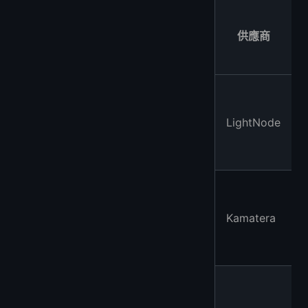
供應商
LightNode
Kamatera