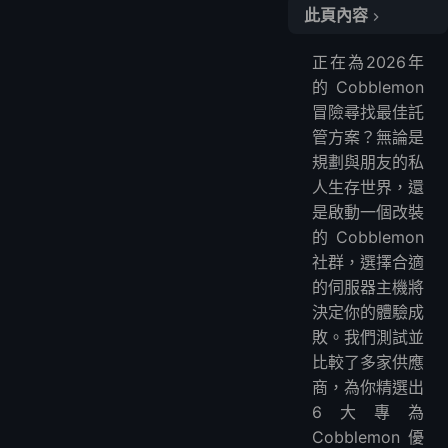
此頁內容
快速比較：Cobblemon伺服器託管一覽
正在為2026年
LightNode – 靈活、支援模組、按小時計費的託管服務
的Cobblemon
Apex Hosting – 新手友善，一鍵安裝模組包
冒險尋找最佳託
ScalaCube – 低成本改裝伺服器託管，附贈網站面板
管方案？無論是
BisectHosting – 專精改裝Minecraft的強大支援
規劃與朋友的私
Shockbyte – 歷史悠久且價格最低的選擇之一
人生存世界，還
是啟動一個改裝
PebbleHost – 經濟實惠且控制面板介面優異
的Cobblemon
Cobblemon託管常見問題
社群，選擇合適
1. 如何託管Cobblemon伺服器？
的伺服器主機將
2. Cobblemon伺服器需要多少記憶體？
決定你的體驗成
3. 是否有現成的Cobblemon伺服器？
敗。我們測試並
4. 是否有免費的24/7 Minecraft伺服器託管？
比較了多家供應
商，為你精選出
6大專為
Cobblemon優