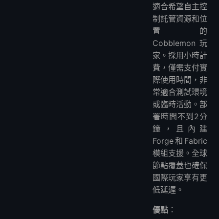
適合希望自主控
制託管資源和位
置的
Cobblemon玩
家。採用小時計
費，僅需支付實
際使用時間，非
常適合測試環境
或臨時活動。部
署時間不到2分
鐘，且內建
Forge和Fabric
模組支援。全球
節點覆蓋也確保
國際玩家享有更
低延遲。
優點
：