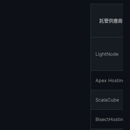
託管供應商
LightNode
Apex Hosting
ScalaCube
BisectHosting