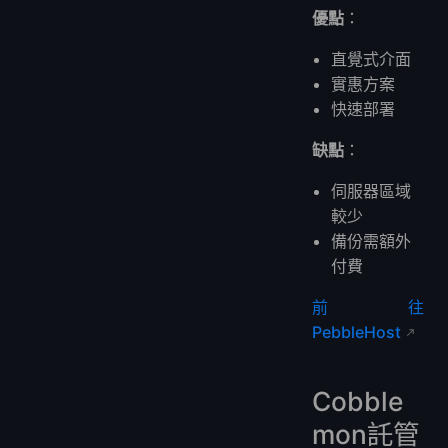
優點
：
直覺式介面
實惠方案
快速部署
缺點
：
伺服器區域
較少
備份需額外
付費
前往
PebbleHost
Cobble
mon託管