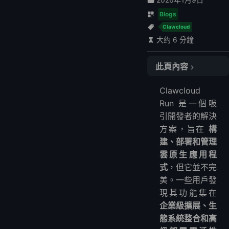
Blogs
Clawcloud
大约 6 分鐘
此頁內容
1. LightNode Application
Clawcloud
2. AWS App Runner
Run 是一個吸
3. Google Cloud Run
引開發者的解決
4. Render
方案，旨在
構
5. Fly.io
建、部署和管理
6. Railway
雲原生應用程
式
，但它並不完
FAQ
美。一些用戶發
選擇 Clawcloud Run 替代方案時應考慮什麼？
現其功能集在
這些平台適合生產使用嗎？
企業級擴展、生
我可以輕鬆從 Clawcloud Run 遷移嗎？
態系統整合和高
哪個選項提供最佳定價？