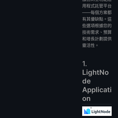
用程式託管平台
——每個方案都
有其優缺點。這
些選項根據您的
技術需求、預算
和增長計劃提供
靈活性。
1.
LightNo
de
Applicati
on