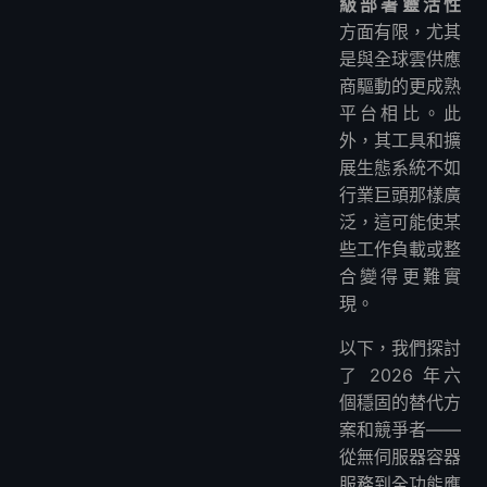
級部署靈活性
這些平台支持多雲部署嗎？
方面有限，尤其
如何在 Clawcloud Run 中刪除應用程式？
是與全球雲供應
商驅動的更成熟
平台相比。此
外，其工具和擴
展生態系統不如
行業巨頭那樣廣
泛，這可能使某
些工作負載或整
合變得更難實
現。
以下，我們探討
了 2026 年六
個穩固的替代方
案和競爭者——
從無伺服器容器
服務到全功能應