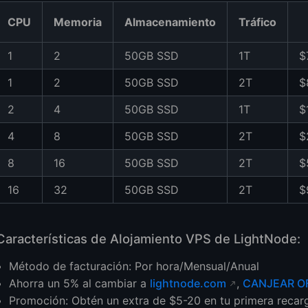
CPU
Memoria
Almacenamiento
Tráfico
1
2
50GB SSD
1T
$
1
2
50GB SSD
2T
$
2
4
50GB SSD
1T
$
4
8
50GB SSD
2T
$
8
16
50GB SSD
2T
$
16
32
50GB SSD
2T
$
Características de Alojamiento VPS de LightNode:
Método de facturación: Por hora/Mensual/Anual
Ahorra un 5% al cambiar a
lightnode.com
,
CANJEAR O
Promoción: Obtén un extra de $5-20 en tu primera recar