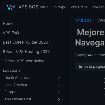
Saltar al contenido principal
VPS SOS
Inicio
Lo mejor
VPS Gratis
Proveed
VPS SOS
VPN 
Home
Mejore
VPS FAQ
Navegac
Best CDN Provider 2026
8 Best VPS Hosting 2026
2 de en
Original
16 free VPS worldwide
En esta págin
1. LightNode
Locations
2. Open VPN
North America
3. DigitalOcean
Latin America
FAQ
Europe
¿Qué es una VPN
The Middle East
¿Cómo funciona 