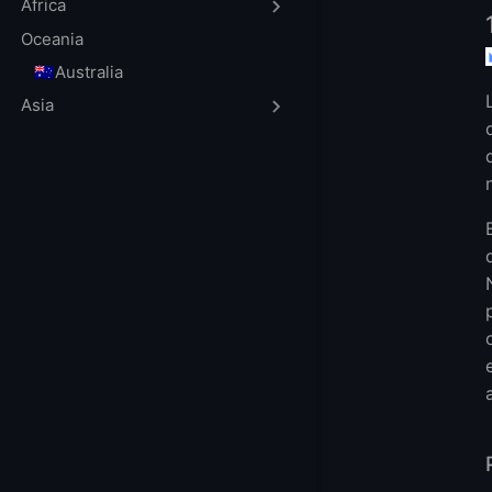
¿Por qué usar u
Africa
¿Son seguras la
Oceania
¿Puedo usar una 
🇦🇺Australia
¿Una VPN Alojada
Asia
Más FAQ