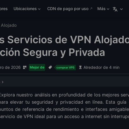
ores
Ubicaciones
CDN de pago por uso
Más
Alojado
s Servicios de VPN Alojado
ión Segura y Privada
ero de 2026
Alrededor de 4 min
Mejor de
comprar VPS
a
Explora nuestro análisis en profundidad de los mejores se
para elevar tu seguridad y privacidad en línea. Esta guía d
puntos de referencia de rendimiento e interfaces amigables
 Alojada?
servicio de VPN ideal para un acceso a internet sin interrup
una VPN Alojada?