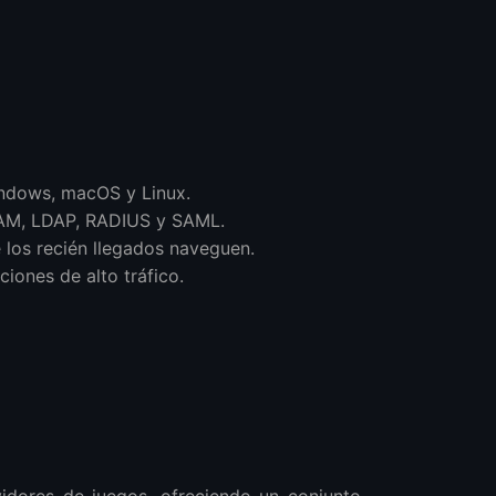
ndows, macOS y Linux.
PAM, LDAP, RADIUS y SAML.
e los recién llegados naveguen.
iones de alto tráfico.
vidores de juegos, ofreciendo un conjunto