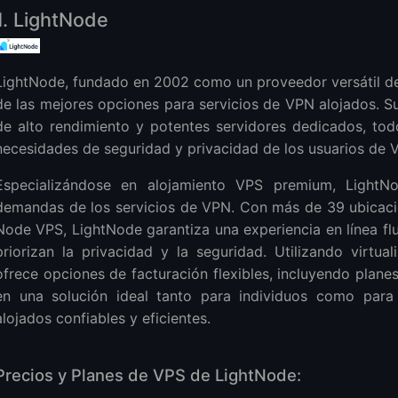
na VPN Alojada?
1. LightNode
s VPN Alojadas?
VPN Alojada en múltiples dispositivos?
 ralentiza la velocidad de internet?
LightNode, fundado en 2002 como un proveedor versátil de
de las mejores opciones para servicios de VPN alojados. 
de alto rendimiento y potentes servidores dedicados, todo
necesidades de seguridad y privacidad de los usuarios de 
Especializándose en alojamiento VPS premium, LightN
demandas de los servicios de VPN. Con más de 39 ubicac
Node VPS, LightNode garantiza una experiencia en línea flu
priorizan la privacidad y la seguridad. Utilizando virt
ofrece opciones de facturación flexibles, incluyendo plane
en una solución ideal tanto para individuos como par
alojados confiables y eficientes.
Precios y Planes de VPS de LightNode: