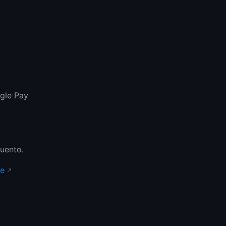
ogle Pay
uento.
de