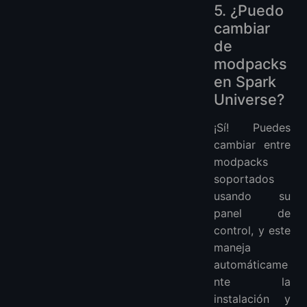
5. ¿Puedo
cambiar
de
modpacks
en Spark
Universe?
¡Sí! Puedes
cambiar entre
modpacks
soportados
usando su
panel de
control, y este
maneja
automáticame
nte la
instalación y