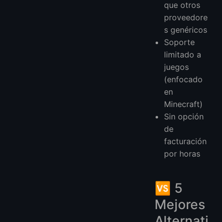
que otros
proveedore
s genéricos
Soporte
limitado a
juegos
(enfocado
en
Minecraft)
Sin opción
de
facturación
por horas
🆚 5
Mejores
Alternati