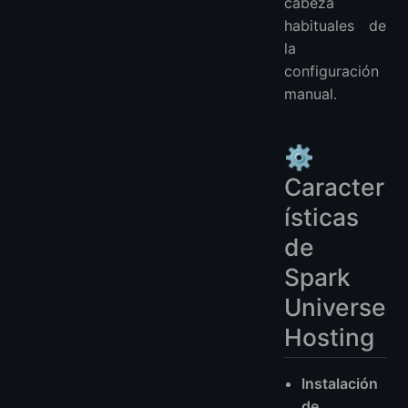
cabeza
habituales de
la
configuración
manual.
⚙️
Caracter
ísticas
de
Spark
Universe
Hosting
Instalación
de