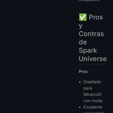
✅ Pros
y
Contras
de
Spark
Universe
Pros:
Diseñado
para
Minecraft
con mods
Excelente