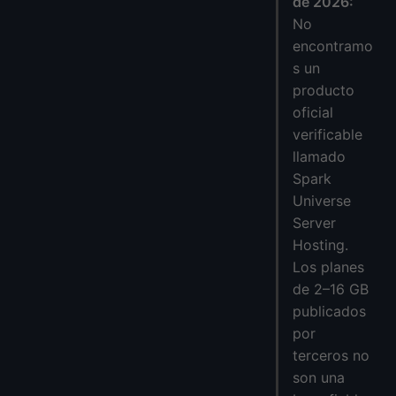
de 2026:
✅ Pros y Contras de Spark Universe
No
🆚 5 Mejores Alternativas a Spark Universe (2026)
encontramo
🤔 Preguntas Frecuentes
s un
1. ¿Cuál es el mejor alojamiento para servidores de Minecraft?
producto
2. ¿Cuál es el mejor sitio para crear un servidor de Minecraft?
oficial
verificable
3. ¿Qué es mejor que un servidor gratuito de Aternos?
llamado
4. ¿Spark Universe soporta Bedrock Edition?
Spark
5. ¿Puedo cambiar de modpacks en Spark Universe?
Universe
6. ¿Necesito conocimientos técnicos para usar Spark Universe?
Server
📌 Reflexiones Finales
Hosting.
Los planes
de 2–16 GB
publicados
por
terceros no
son una