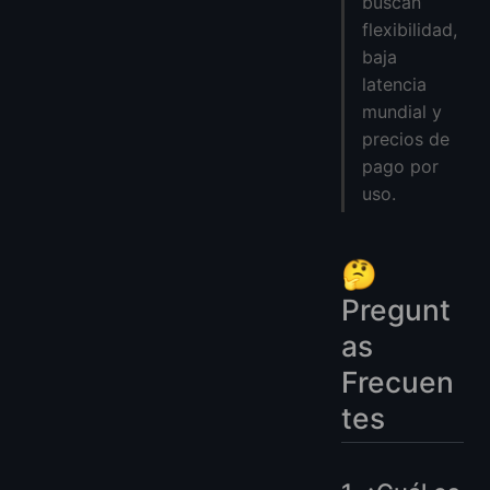
buscan
flexibilidad,
baja
latencia
mundial y
precios de
pago por
uso.
🤔
Pregunt
as
Frecuen
tes