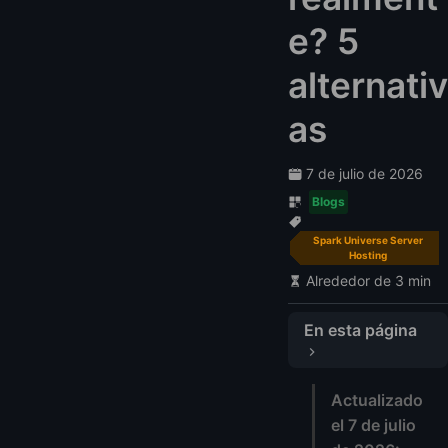
e? 5
alternativ
as
7 de julio de 2026
Blogs
Spark Universe Server
Hosting
Alrededor de 3 min
En esta página
🔍 ¿Qué es Spark Universe Server Hosting?
Actualizado
⚙️ Características de Spark Universe Hosting
el 7 de julio
💸 Precios (2026)