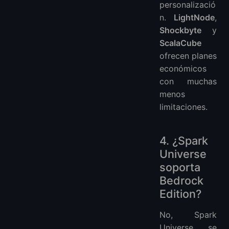
personalizació
n.
LightNode
,
Shockbyte
y
ScalaCube
ofrecen planes
económicos
con muchas
menos
limitaciones.
4. ¿Spark
Universe
soporta
Bedrock
Edition?
No, Spark
Universe se