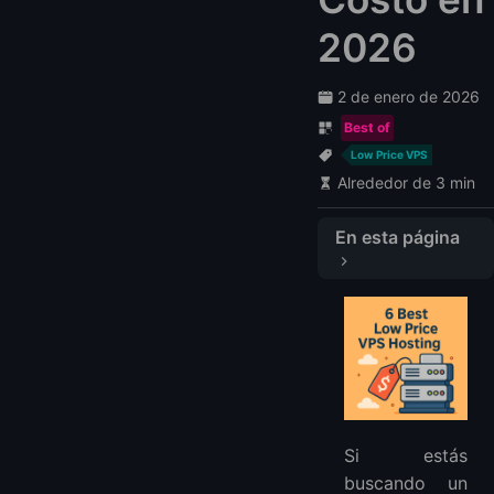
2026
2 de enero de 2026
Best of
Low Price VPS
Alrededor de 3 min
En esta página
Tabla de Comparación Rápida
1. LightNode — VPS Hosting Flexible y Económico
2. Hostinger — Ideal para Principiantes
3. Vultr — Plataforma para Desarrolladores
4. Kamatera — VPS Altamente Personalizable
5. InterServer — Garantía de Precio Estable
Si estás
6. IONOS — Precio Introductorio Más Bajo
buscando un