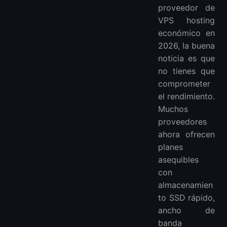
Preguntas Frecuentes
proveedor de
VPS hosting
económico en
2026, la buena
noticia es que
no tienes que
comprometer
el rendimiento.
Muchos
proveedores
ahora ofrecen
planes
asequibles
con
almacenamien
to SSD rápido,
ancho de
banda