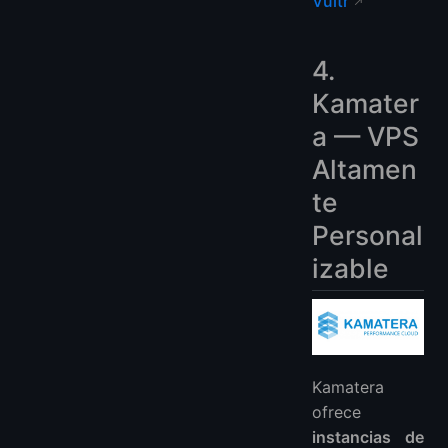
Vultr
4.
Kamater
a — VPS
Altamen
te
Personal
izable
Kamatera
ofrece
instancias de