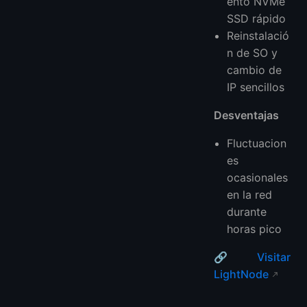
ento NVMe
SSD rápido
Reinstalació
n de SO y
cambio de
IP sencillos
Desventajas
Fluctuacion
es
ocasionales
en la red
durante
horas pico
🔗
Visitar
LightNode