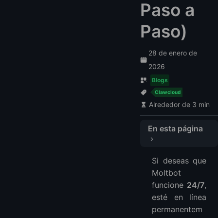
Paso a
Paso)
28 de enero de
2026
Blogs
Clawcloud
Alrededor de 3 min
En esta página
¿Por qué Desplegar Moltbot en un VPS?
Si deseas que
Paso 1: Crear un VPS (Ejemplo de LightNode)
Moltbot
Paso 2: Conectar a Tu VPS
funcione
24/7
,
En Mac / Linux
esté en línea
En Windows (PowerShell)
permanentem