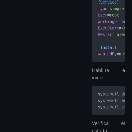
[Service]
Type
=
simple
User
=
root
WorkingDirecto
ExecStart
=
/opt
Restart
=
always
[Install]
WantedBy
=
multi
Habilita e
inicia:
systemctl daem
systemctl enab
systemctl star
Verifica el
estado: