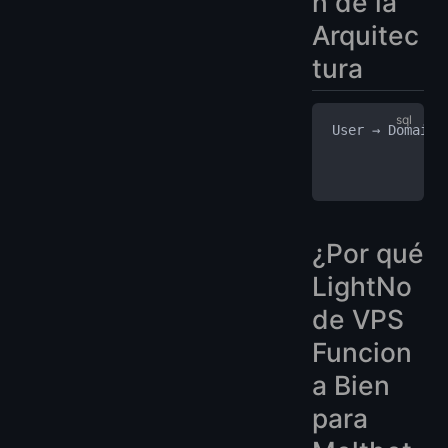
n de la
Arquitec
tura
User → Domain 
              
              
¿Por qué
LightNo
de VPS
Funcion
a Bien
para