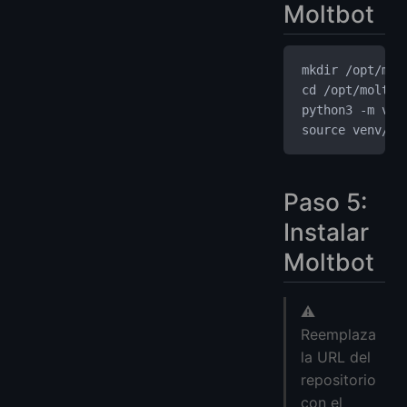
Moltbot
mkdir /opt/mol
cd /opt/moltbo
python3 -m ven
source venv/bi
Paso 5:
Instalar
Moltbot
⚠️
Reemplaza
la URL del
repositorio
con el