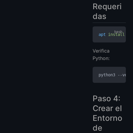
Requeri
das
apt
 install
 -y
Verifica
Python:
python3 --vers
Paso 4:
Crear el
Entorno
de