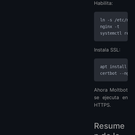
Habilita:
ln -s /etc/ngi
nginx -t
systemctl rest
Instala SSL:
apt install -y
certbot --ngin
Ahora Moltbot
se ejecuta en
HTTPS.
Resume