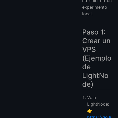
no solo en un
experimento
local.
Paso 1:
Crear un
VPS
(Ejemplo
de
LightNo
de)
Ve a
LightNode:
👉
https://go.li