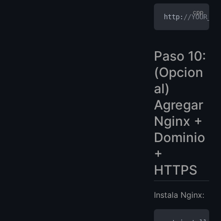
http:
//YOUR_SE
Paso 10:
(Opcion
al)
Agregar
Nginx +
Dominio
+
HTTPS
Instala Nginx: