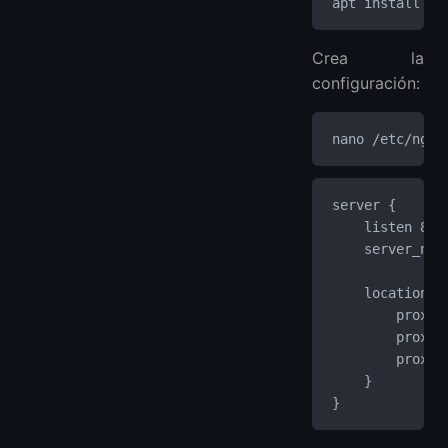
apt install -y
Crea la
configuración:
nano /etc/ngin
server {
    listen 80;
    server_nam
    location /
        proxy_
        proxy_
        proxy_
    }
}