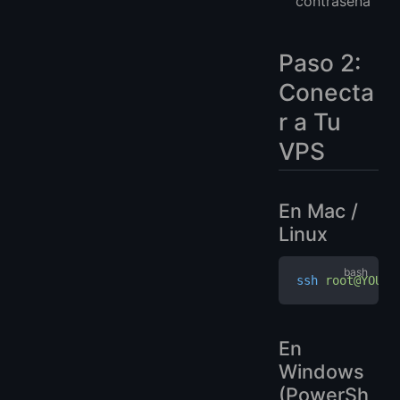
contraseña
Paso 2:
Conecta
r a Tu
VPS
En Mac /
Linux
ssh
 root@YOUR_
En
Windows
(PowerSh