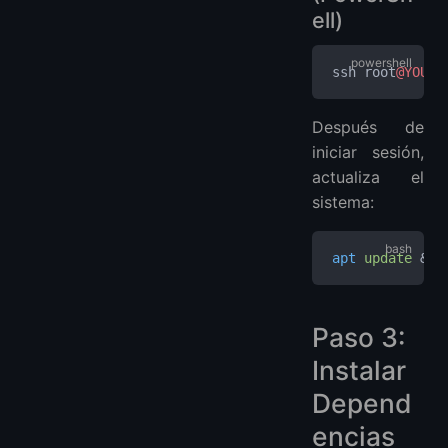
ell)
ssh root
@YOUR_
Después de
iniciar sesión,
actualiza el
sistema:
apt
 update
 && 
Paso 3:
Instalar
Depend
encias