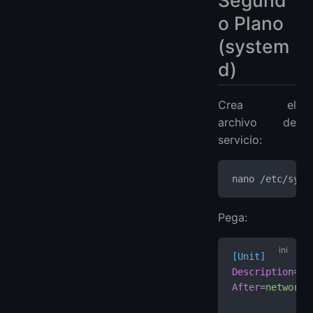
Segund
o Plano
(system
d)
Crea el
archivo de
servicio:
nano /etc/syst
Pega:
[Unit]
Description
=
Mo
After
=
network.