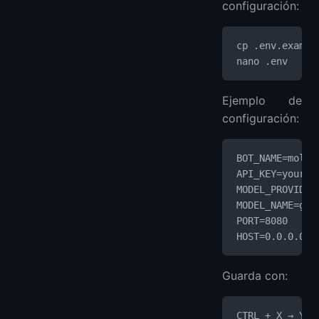
configuración:
cp .env.exampl
nano .env
Ejemplo de
configuración:
BOT_NAME=moltb
API_KEY=your_a
MODEL_PROVIDER
MODEL_NAME=gpt
PORT=8080
HOST=0.0.0.0
Guarda con:
CTRL + X → Y →