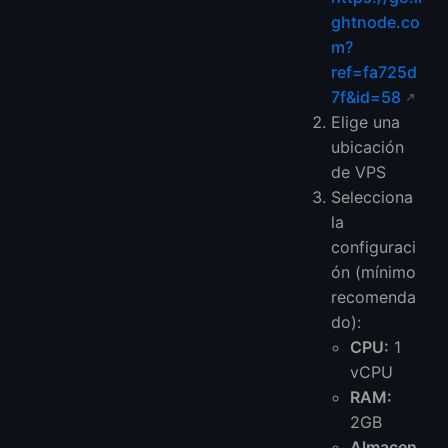
ghtnode.co
m?
ref=fa725d
7f&id=58
Elige una
ubicación
de VPS
Selecciona
la
configuraci
ón (mínimo
recomenda
do):
CPU:
1
vCPU
RAM:
2GB
Almacen