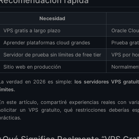
Recomendación rápida
Necesidad
Free Trial VPS
VPS gratis a largo plazo
Oracle Clo
Aprender plataformas cloud grandes
Prueba gra
Servidor de prueba sin límites de free tier
VPS por hor
Sitio web en producción
Normalment
r VPS
La verdad en 2026 es simple:
los servidores VPS gratui
límites.
En este artículo, compartiré experiencias reales con var
solicitar un VPS gratuito, qué restricciones deberías e
prácticas.
 – Facturación Horaria Ultra Barata
e Es una Gran Alternativa
¿Qué Significa Realmente “VPS Grat