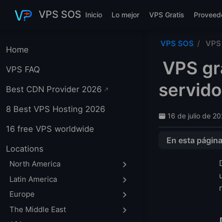
Saltar al contenido principal
VPS SOS
Inicio
Lo mejor
VPS Gratis
Proveed
VPS SOS
VPS 
Home
VPS gra
VPS FAQ
servido
Best CDN Provider 2026
8 Best VPS Hosting 2026
16 de julio de 2
16 free VPS worldwide
En esta págin
Locations
Recomendación 
North America
¿Qué Significa R
Latin America
1. Oracle Cloud 
Europe
Lo Que Obtienes
The Middle East
Cómo Solicitar V