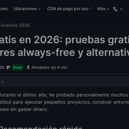
ores
Ubicaciones
CDN de pago por uso
Más
Gratuito 2026
tis en 2026: pruebas grati
res always-free y alternati
026
Alrededor de 4 min
Blogs
a
rápida
Durante el último año, he probado personalmente muchos “
ealmente “VPS Gratuito”?
utilicé para ejecutar pequeños proyectos, construir entor
Free Tier – El Mejor VPS Verdaderamente Gratuito
nube sin gastar dinero.
PS Gratuito en Oracle Cloud