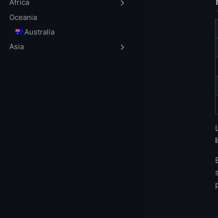
Limitaciones
Africa
Pros
Oceania
Contras
🇦🇺Australia
2. Google Cloud 
Asia
Lo Que Obtienes
Cómo Solicitar
Limitaciones
Pros
Contras
3. AWS Free Tie
Lo Que Obtienes
Cómo Solicitar
Limitaciones
Pros
Contras
4. LightNode VPS
Por Qué LightNod