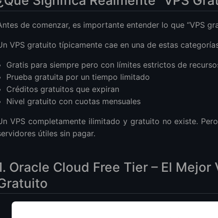
con LightNode
Antes de comenzar, es importante entender lo que “VPS gratu
Un VPS gratuito típicamente cae en una de estas categorías
VPS de Facturación Horaria Como LightNode
Gratis para siempre pero con límites estrictos de recurso
ltr
Prueba gratuita por un tiempo limitado
 Crear VPS en Vultr
Créditos gratuitos que expiran
Nivel gratuito con cuotas mensuales
Un VPS completamente ilimitado y gratuito no existe. Pero
servidores útiles sin pagar.
ación
entes
1. Oracle Cloud Free Tier – El Mej
?
Gratuito
tuitos?
VPS gratuito?
mejores VPS gratuitos?