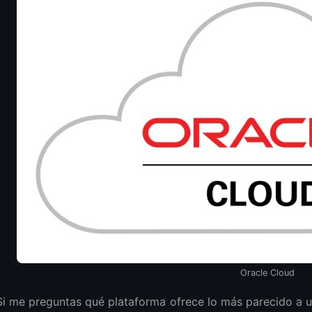
ito realmente gratuito?
más barato?
les
Oracle Cloud
Si me preguntas qué plataforma ofrece lo más parecido a u