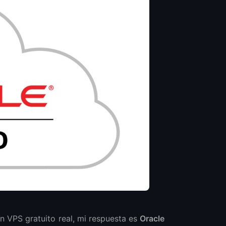
n VPS gratuito real, mi respuesta es
Oracle