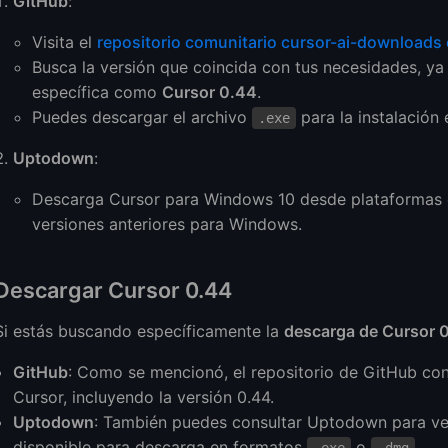
GitHub
:
Visita el
repositorio comunitario cursor-ai-downloads
Busca la versión que coincida con tus necesidades, ya
específica como
Cursor 0.44
.
Puedes descargar el archivo
para la instalación
.exe
Uptodown
:
Descarga Cursor para Windows 10 desde plataforma
versiones anteriores para Windows.
Descargar Cursor 0.44
Si estás buscando específicamente la
descarga de Cursor 
GitHub
: Como se mencionó, el repositorio de GitHub cont
Cursor, incluyendo la versión 0.44.
Uptodown
: También puedes consultar Uptodown para ve
disponible para descarga en formatos
o
.
.exe
.dmg