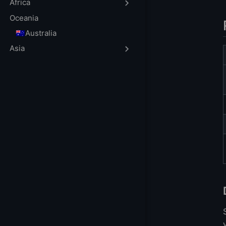
Descargar versi
Africa
Descargar versi
Oceania
Versiones de de
🇦🇺Australia
Preguntas frecu
Asia
¿Cómo descargar
¿Cómo actualizar
¿Se puede desca
¿Está disponibl