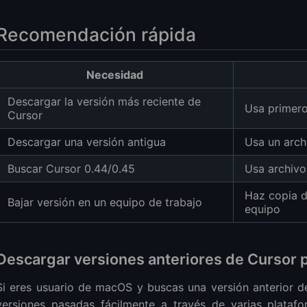
ones anteriores de Cursor desde GitHub
ones anteriores de Cursor para Windows 7
Recomendación rápida
scarga de Cursor
entes
Necesidad
 Cursor AI?
 la versión de Cursor AI?
Descargar la versión más reciente de
Usa primero 
rgar un Cursor personalizado?
Cursor
e Cursor IDE para Windows?
Descargar una versión antigua
Usa un archi
Buscar Cursor 0.44/0.45
Usa archivo
Haz copia d
Bajar versión en un equipo de trabajo
equipo
Descargar versiones anteriores de Cursor 
Si eres usuario de macOS y buscas una versión anterior d
versiones pasadas fácilmente a través de varias plataf