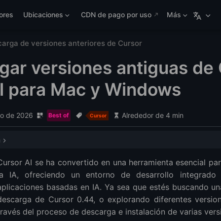
ores
Ubicaciones
CDN de pago por uso
Más
arga de versiones anteriores de Cursor
gar versiones antiguas de 
al para Mac y Windows
lio de 2026
Alrededor de 4 min
Best of
Cursor
a
rápida
Cursor AI se ha convertido en una herramienta esencial pa
nes anteriores de Cursor para Mac
la IA, ofreciendo un entorno de desarrollo integrado
siones de Cursor
aplicaciones basadas en IA. Ya sea que estés buscando una
ones anteriores de Cursor para Windows 10
descarga de Cursor 0.44, o explorando diferentes versione
r 0.44
través del proceso de descarga e instalación de varias vers