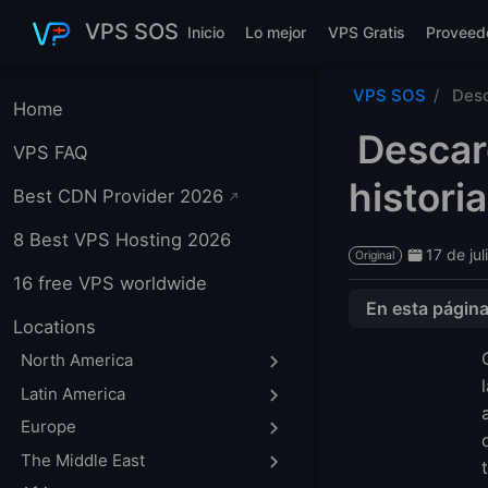
Saltar al contenido principal
VPS SOS
Inicio
Lo mejor
VPS Gratis
Proveed
VPS SOS
Desc
Home
Descar
VPS FAQ
histori
Best CDN Provider 2026
8 Best VPS Hosting 2026
17 de ju
Original
16 free VPS worldwide
En esta págin
Locations
Recomendación 
North America
Descargar versio
Latin America
Historial de ver
Europe
Descargar versi
The Middle East
Descargar Curso