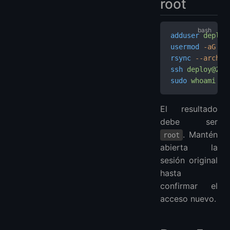
root
adduser
 deploy
usermod
 -aG
 su
rsync
 --archiv
ssh
 deploy@203
sudo
 whoami
El resultado
debe ser
. Mantén
root
abierta la
sesión original
hasta
confirmar el
acceso nuevo.