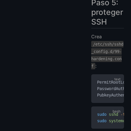
Paso 5:
proteger
SSH
Crea
/etc/ssh/sshd
_config.d/99-
hardening.con
:
f
PermitRootLogi
PasswordAuthen
PubkeyAuthenti
sudo
 sshd
 -t
sudo
 systemctl