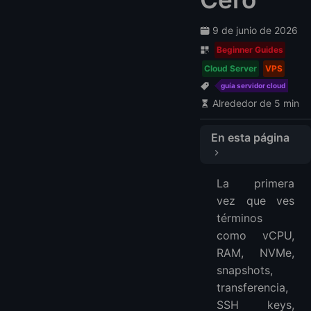
9 de junio de 2026
Beginner Guides
Cloud Server
VPS
guía servidor cloud
Alrededor de 5 min
En esta página
¿Qué es un servidor cloud?
La primera
Configuración recomendada
vez que ves
Cómo elegir proveedor
términos
Comparación de 5 proveedores fiables
como vCPU,
1. LightNode: pruebas flexibles en muchas regiones
RAM, NVMe,
2. DigitalOcean: mejor experiencia para desarrolladores
snapshots,
transferencia,
3. Vultr: despliegue rápido y global
SSH keys,
4. Hetzner Cloud: excelente valor en regiones compatibles