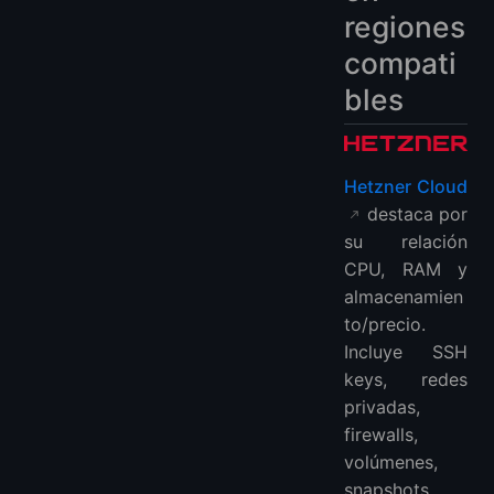
regiones
compati
bles
Hetzner Cloud
destaca por
su relación
CPU, RAM y
almacenamien
to/precio.
Incluye SSH
keys, redes
privadas,
firewalls,
volúmenes,
snapshots,