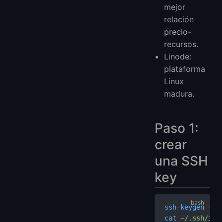
mejor
relación
precio-
recursos.
Linode:
plataforma
Linux
madura.
Paso 1:
crear
una SSH
key
ssh-keygen
 -t
 
cat
 ~/.ssh/id_