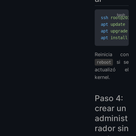
ssh
 root@203.0
apt
 update
apt
 upgrade
 -y
apt
 install
 -y
Reinicia con
si se
reboot
actualizó el
kernel.
Paso 4:
crear un
administ
rador sin