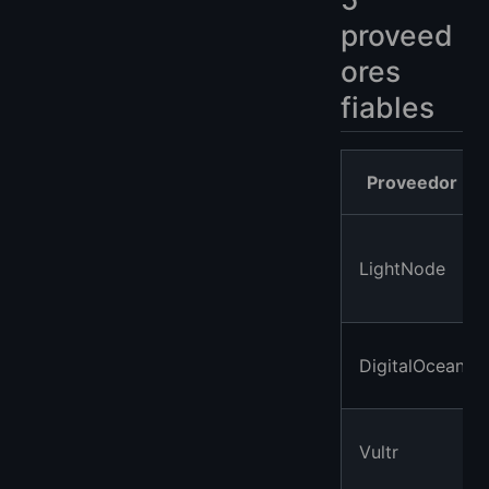
proveed
ores
fiables
Proveedor
LightNode
DigitalOcean
Vultr