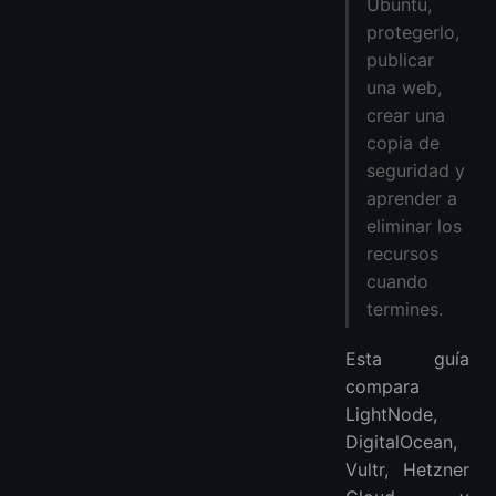
Ubuntu,
¿Qué sistema operativo debe elegir un principiante?
protegerlo,
¿Cuánta RAM necesito?
publicar
¿LightNode sirve como primer servidor?
una web,
¿SSH key o contraseña?
crear una
¿Un snapshot es suficiente?
copia de
¿Apagar el VPS detiene el cobro?
seguridad y
¿Qué aprender después?
aprender a
eliminar los
recursos
cuando
termines.
Esta guía
compara
LightNode,
DigitalOcean,
Vultr, Hetzner