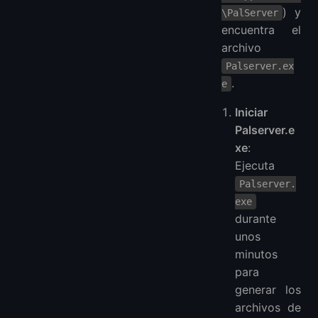
) y
\PalServer
encuentra el
archivo
Palserver.ex
.
e
Iniciar
Palserver.e
xe
:
Ejecuta
Palserver.
exe
durante
unos
minutos
para
generar los
archivos de