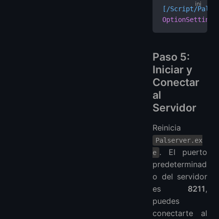
[/Script/Pal.P
OptionSettings
Paso 5:
Iniciar y
Conectar
al
Servidor
Reinicia
Palserver.ex
. El puerto
e
predeterminad
o del servidor
es
8211
,
puedes
conectarte al