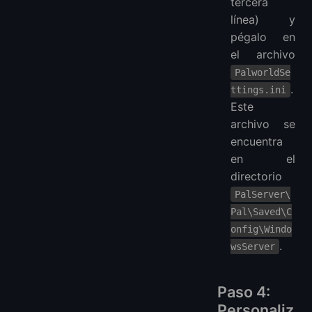
tercera
línea) y
pégalo en
el archivo
PalworldSe
.
ttings.ini
Este
archivo se
encuentra
en el
directorio
PalServer\
Pal\Saved\C
onfig\Windo
.
wsServer
Paso 4:
Personaliz