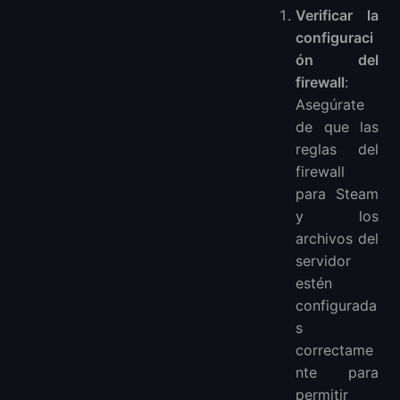
Verificar la
configuraci
ón del
firewall
:
Asegúrate
de que las
reglas del
firewall
para Steam
y los
archivos del
servidor
estén
configurada
s
correctame
nte para
permitir