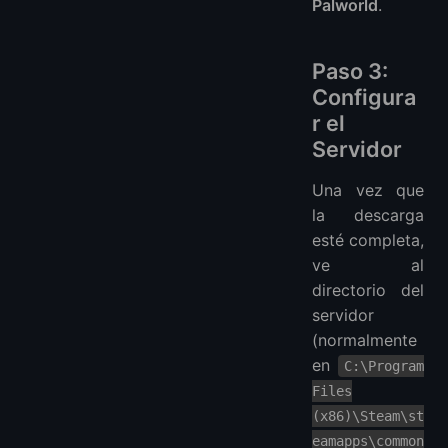
Palworld
.
Paso 3:
Configura
r el
Servidor
Una vez que
la descarga
esté completa,
ve al
directorio del
servidor
(normalmente
en
C:\Program
Files
(x86)\Steam\st
eamapps\common