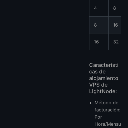
4
8
8
16
16
32
Característi
cas de
alojamiento
VPS de
LightNode:
Método de
facturación:
Por
Hora/Mensu