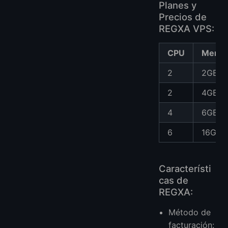
Planes y
Precios de
REGXA VPS:
CPU
Memor
2
2GB
2
4GB
4
6GB
6
16GB
Característi
cas de
REGXA:
Método de
facturación: