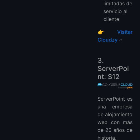
limitadas de
servicio al
cliente
👉
Visitar
Cloudzy
3.
ServerPoi
nt: $12
ServerPoint es
una empresa
de alojamiento
web con más
de 20 años de
historia,