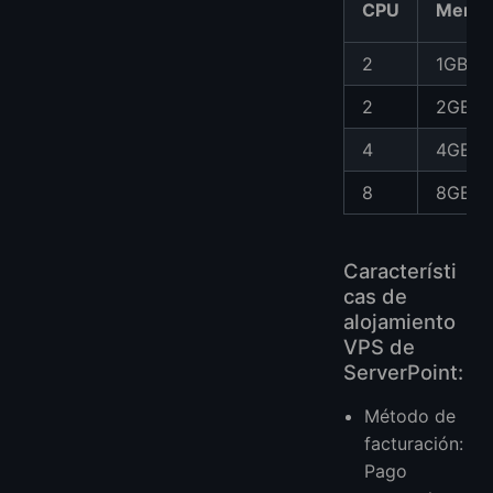
CPU
Memor
2
1GB
2
2GB
4
4GB
8
8GB
Característi
cas de
alojamiento
VPS de
ServerPoint:
Método de
facturación:
Pago