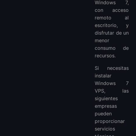
Windows 7,
¿Es bueno Windows VPS?
con acceso
¿Es Windows VPS lo mismo que RDP?
remoto al
¿Qué es un Windows VPS?
escritorio, y
¿Por qué usar Windows VPS?
disfrutar de un
¿Es un escritorio remoto mejor que un VPS?
menor
Más FAQ
consumo de
recursos.
Si necesitas
instalar
Windows 7
VPS, las
siguientes
empresas
pueden
proporcionar
servicios