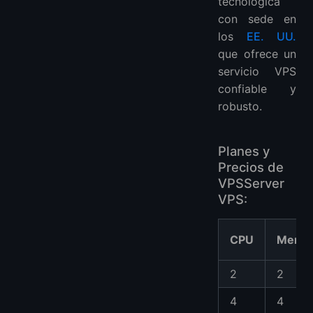
tecnológica
con sede en
los
EE. UU.
que ofrece un
servicio VPS
confiable y
robusto.
Planes y
Precios de
VPSServer
VPS:
CPU
Memor
2
2
4
4