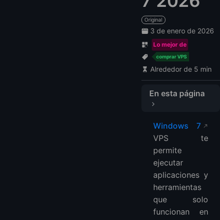
7 2026
Original
3 de enero de 2026
Lo mejor de
comprar VPS
Alrededor de 5 min
En esta página
Compara los mejores proveedores de VPS en la nube Windows 7
Windows 7
1. LightNode
VPS te
2. Cloudzy: $9.95
permite
3. ServerPoint: $12
ejecutar
4. VPSServer: $25.99
aplicaciones y
5.REGXA: $7.5
herramientas
que solo
FAQ
funcionan en
¿Qué es Windows 7 VPS?