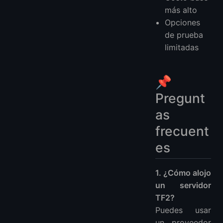
más alto
Opciones
de prueba
limitadas
📌
Pregunt
as
frecuent
es
1. ¿Cómo alojo
un servidor
TF2?
Puedes usar
un proveedor