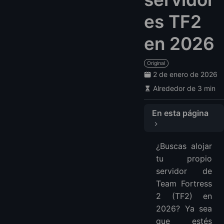
es TF2
en 2026
Original
2 de enero de 2026
Alrededor de 3 min
En esta página
🏆 Tabla rápida de comparación
¿Buscas alojar
1️⃣ LightNode — Alojamiento VPS flexible para usuarios avanzados de TF2
tu propio
2️⃣ GTXGaming — Alojamiento popular y confiable para TF2
servidor de
3️⃣ Nodecraft — Interfaz limpia y prueba gratuita
Team Fortress
4️⃣ PingPerfect — Rendimiento equilibrado con extras
2 (TF2) en
5️⃣ GameServers — Precios basados en slots
2026? Ya sea
que estés
6️⃣ HostHavoc — Alto rendimiento con gran soporte