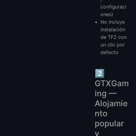
configuraci
ones)
No incluye
instalación
de TF2 con
un clic por
defecto
2️⃣
GTXGam
ing —
Alojamie
nto
popular
y