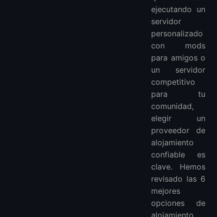
ejecutando un
📌 Preguntas frecuentes
servidor
personalizado
con mods
para amigos o
un servidor
competitivo
para tu
comunidad,
elegir un
proveedor de
alojamiento
confiable es
clave. Hemos
revisado las 6
mejores
opciones de
alojamiento