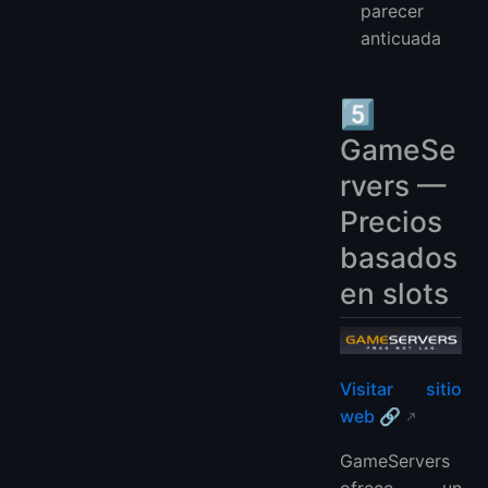
parecer
anticuada
5️⃣
GameSe
rvers —
Precios
basados
en slots
Visitar sitio
web 🔗
GameServers
ofrece un