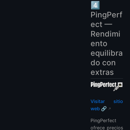
4️⃣
PingPerf
ect —
Rendimi
ento
equilibra
do con
extras
Visitar sitio
web 🔗
PingPerfect
ofrece precios