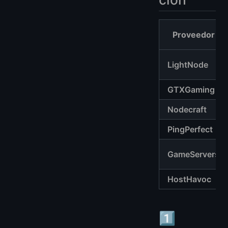
Proveedor
LightNode
GTXGaming
Nodecraft
PingPerfect
GameServers
HostHavoc
1️⃣