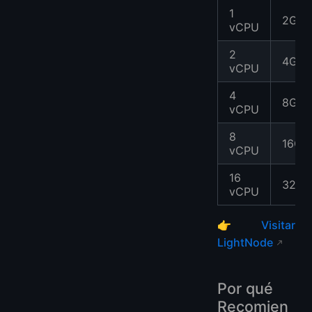
1
2GB
vCPU
2
4GB
vCPU
4
8GB
vCPU
8
16GB
vCPU
16
32GB
vCPU
👉
Visitar
LightNode
Por qué
Recomien