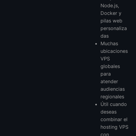
Node.js,
Docker y
pilas web
personaliza
das
Muchas
ubicaciones
VPS
globales
para
atender
audiencias
regionales
Útil cuando
deseas
combinar el
hosting VPS
con