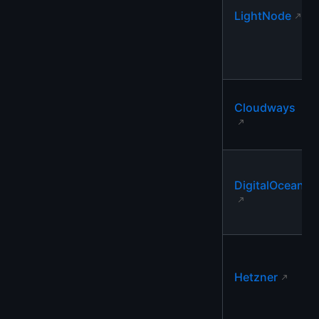
LightNode
Cloudways
DigitalOcean
Hetzner