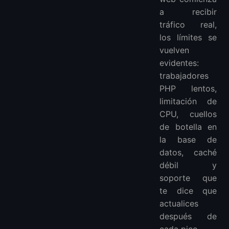
3. DigitalOcean
a recibir
Por qué Elegir DigitalOcean
tráfico real,
Ten Cuidado Con
los límites se
4. Hetzner
vuelven
evidentes:
Por qué Elegir Hetzner
trabajadores
Ten Cuidado Con
PHP lentos,
5. Kinsta
limitación de
Por qué Elegir Kinsta
CPU, cuellos
Ten Cuidado Con
de botella en
6. Hostinger
la base de
Por qué Elegir Hostinger
datos, caché
Ten Cuidado Con
débil y
¿Qué Hosting Deberías Elegir?
soporte que
Mi Recomendación Práctica
te dice que
FAQ
actualices
después de
¿Cuál es el mejor hosting económico para un sitio web de alto tráfico?