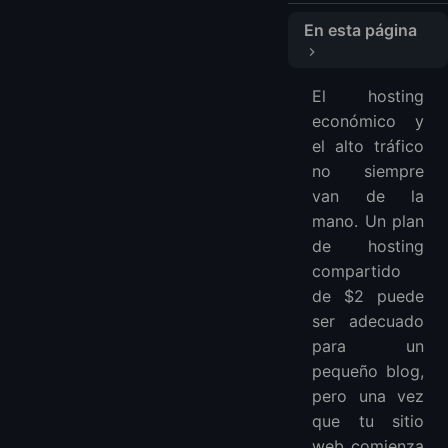
En esta página
Comparación Rápida
El hosting
¿Qué Hace que un Hosting Sea Bueno para Alto Tráfico?
económico y
1. CPU y RAM
el alto tráfico
2. Caché
no siempre
3. Ancho de banda y política de tráfico
van de la
4. Ruta de escalado
mano. Un plan
de hosting
5. Nivel de control
compartido
1. LightNode
de $2 puede
Planes VPS de LightNode
ser adecuado
Por qué Recomiendo LightNode para Sitios Web de Alto Tráfico
para un
Ten Cuidado Con
pequeño blog,
2. Cloudways
pero una vez
Por qué Elegir Cloudways
que tu sitio
Ten Cuidado Con
web comienza