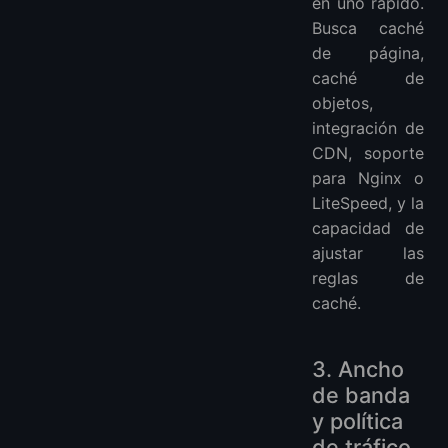
en uno rápido.
Busca caché
de página,
caché de
objetos,
integración de
CDN, soporte
para Nginx o
LiteSpeed, y la
capacidad de
ajustar las
reglas de
caché.
3. Ancho
de banda
y política
de tráfico