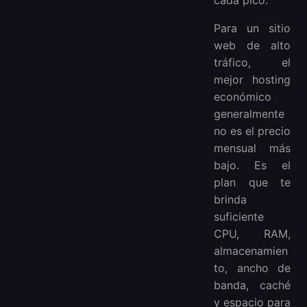
cada pico.
¿Es el hosting compartido bueno para sitios web de alto tráfico?
¿Cuánta RAM necesito para un sitio web de alto tráfico?
Para un sitio
¿Es mejor el hosting VPS que el hosting en la nube?
web de alto
¿Necesito un CDN para un sitio web de alto tráfico?
tráfico, el
¿Puede LightNode alojar un sitio web de WordPress de alto tráfico?
mejor hosting
¿Cuál es más barato: VPS o hosting de WordPress gestionado?
económico
¿Cuándo debo actualizar desde el hosting compartido?
generalmente
no es el precio
mensual más
bajo. Es el
plan que te
brinda
suficiente
CPU, RAM,
almacenamien
to, ancho de
banda, caché
y espacio para