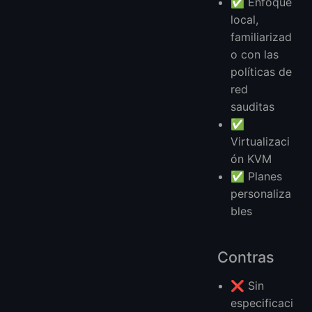
✅ Enfoque
local,
familiarizad
o con las
políticas de
red
sauditas
✅
Virtualizaci
ón KVM
✅ Planes
personaliza
bles
Contras
❌ Sin
especificaci