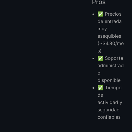
Pros
✅ Precios
de entrada
muy
asequibles
(~$4.80/me
s)
✅ Soporte
administrad
o
disponible
✅ Tiempo
de
actividad y
seguridad
confiables