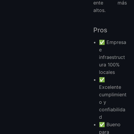
ente más
altos.
Pros
✅ Empresa
e
infraestruct
ura 100%
locales
✅
Excelente
cumplimient
o y
confiabilida
d
✅ Bueno
para