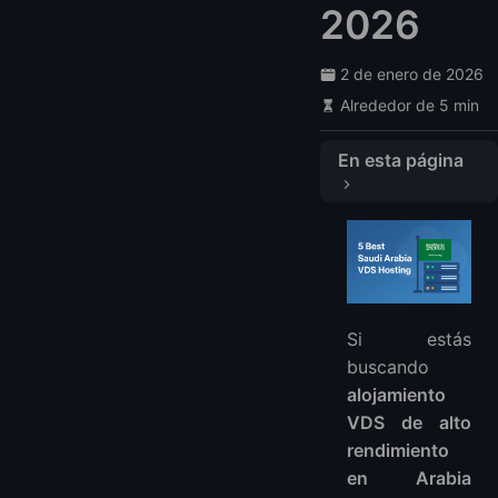
2026
2 de enero de 2026
Alrededor de 5 min
En esta página
Tabla de Comparación Rápida
1. LightNode — Mejor VDS de Arabia Saudita en General
Descripción General
Configuraciones de Ejemplo
Si estás
Pros
buscando
Contras
alojamiento
Veredicto
VDS de alto
2. HostZealot — VPS Saudita Confiable con Nodos Locales
rendimiento
Descripción General
en Arabia
Pros