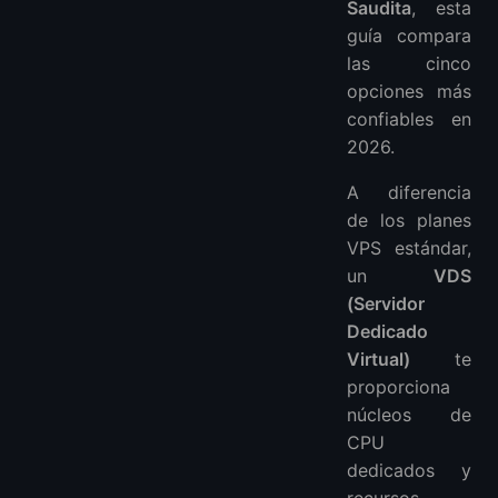
Saudita
, esta
Contras
guía compara
Veredicto
las cinco
3. UltaHost — Alternativa VPS Asequible
opciones más
Descripción General
confiables en
Pros
2026.
Contras
A diferencia
Veredicto
de los planes
4. Navicosoft — Proveedor de VPS Localizado en Arabia Saudita
VPS estándar,
Descripción General
un
VDS
Pros
(Servidor
Contras
Dedicado
Veredicto
Virtual)
te
5. Dimofinf — Verdadero Proveedor de Alojamiento Local en Riad
proporciona
núcleos de
Descripción General
CPU
Pros
dedicados y
Contras
recursos